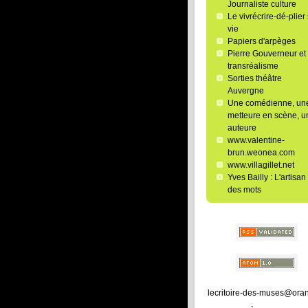
Journaliste culture
Le vivrécrire-dé-plier
vie
Papiers d'arpèges
Pierre Gouverneur et 
transréalisme
Sorties théâtre
Auvergne
Une comédienne, un
metteure en scène, u
auteure
www.valentine-
brun.weonea.com
www.villagillet.net
Yves Bailly : L'artisan
des mots
lecritoire-des-muses@oran