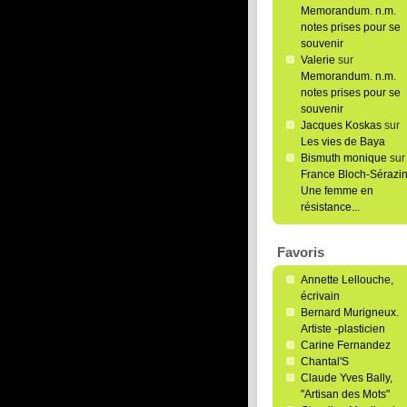
Memorandum. n.m.
notes prises pour se
souvenir
Valerie
sur
Memorandum. n.m.
notes prises pour se
souvenir
Jacques Koskas
sur
Les vies de Baya
Bismuth monique
sur
France Bloch-Sérazin
Une femme en
résistance...
Favoris
Annette Lellouche,
écrivain
Bernard Murigneux.
Artiste -plasticien
Carine Fernandez
Chantal'S
Claude Yves Bally,
"Artisan des Mots"