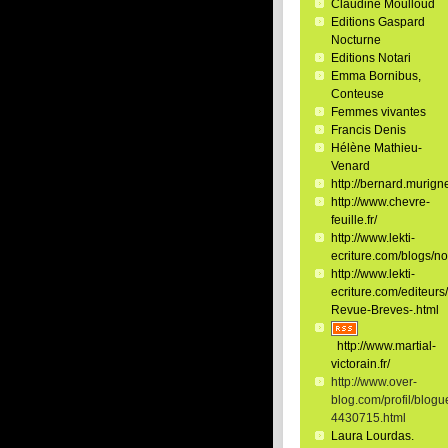
Claudine Moulloud
Editions Gaspard
Nocturne
Editions Notari
Emma Bornibus,
Conteuse
Femmes vivantes
Francis Denis
Hélène Mathieu-
Venard
http://bernard.murigne
http://www.chevre-
feuille.fr/
http://www.lekti-
ecriture.com/blogs/no
http://www.lekti-
ecriture.com/editeurs/
Revue-Breves-.html
http://www.martial-
victorain.fr/
http://www.over-
blog.com/profil/blogu
4430715.html
Laura Lourdas.