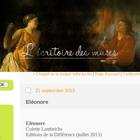
oire des muses
éraire en ligne
« Chagall ou la longue lettre au fils
|
Page d'accueil
|
Centenaire
21 septembre 2013
Eléonore
Eléonore
Colette Lambrichs
Editions de la Différence (juillet 2013)
r