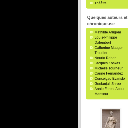
Théâtre
Quelques auteurs et 
chroniqueuse
Mathilde Arrigoni
Louis-Philippe
Dalembert
Catherine Mauger-
Trouiller
Nouria Rabeh
Jacques Koskas
Michelle Tourneur
Carine Fernandez
Conceiçao Evaristo
Geetanjali Shree
Annie Forest-Abou
Mansour