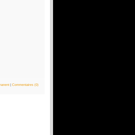
manent
|
Commentaires (0)