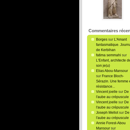
Commentaires récen
Borges
sur
L'Amant
fantasmatique. Journ
de Kerbihan
fatima semmahi
sur
L'Enfant, architecte d
son je(u)
Elias Abou-Mansour
sur
France Bloch-
Sérazin. Une femme 
résistance...
Vincent joelle
sur
De
l'aube au crépuscule
Vincent joelle
sur
De
l'aube au crépuscule
Joseph Mellot
sur
De
l'aube au crépuscule
Annie Forest-Abou
Mansour
sur