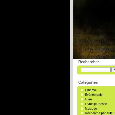
L'écrit
Magazine litt
Rechercher
Catégories
Cinéma
Evénements
Livre
Livres jeunesse
Musique
Recherche par auteu