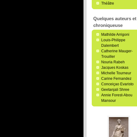
Théâtre
Quelques auteurs et 
chroniqueuse
Mathilde Arrigoni
Louis-Philippe
Dalembert
Catherine Mauger-
Trouiller
Nouria Rabeh
Jacques Koskas
Michelle Tourneur
Carine Fernandez
Conceiçao Evaristo
Geetanjali Shree
Annie Forest-Abou
Mansour