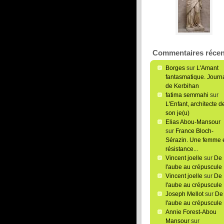
Commentaires récen
Borges
sur
L'Amant
fantasmatique. Journ
de Kerbihan
fatima semmahi
sur
L'Enfant, architecte d
son je(u)
Elias Abou-Mansour
sur
France Bloch-
Sérazin. Une femme 
résistance...
Vincent joelle
sur
De
l'aube au crépuscule
Vincent joelle
sur
De
l'aube au crépuscule
Joseph Mellot
sur
De
l'aube au crépuscule
Annie Forest-Abou
Mansour
sur