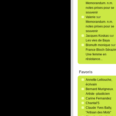
Memorandum. n.m.
notes prises pour se
souvenir
Valerie
sur
Memorandum. n.m.
notes prises pour se
souvenir
Jacques Koskas
sur
Les vies de Baya
Bismuth monique
sur
France Bloch-Sérazin
Une femme en
résistance...
Favoris
Annette Lellouche,
écrivain
Bernard Murigneux.
Artiste -plasticien
Carine Fernandez
Chantal'S
Claude Yves Bally,
"Artisan des Mots"