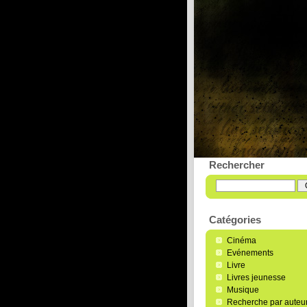
L'écrit
Magazine litt
Rechercher
Catégories
Cinéma
Evénements
Livre
Livres jeunesse
Musique
Recherche par auteu