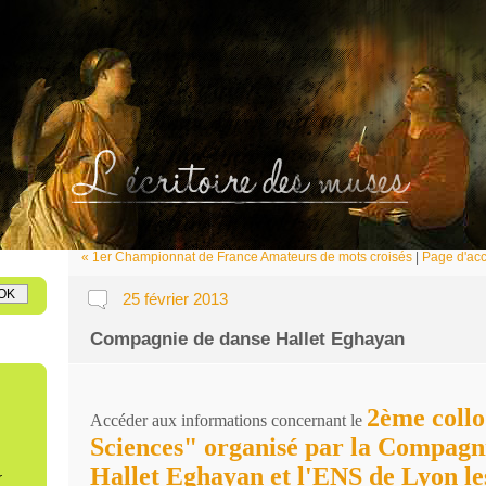
oire des muses
éraire en ligne
« 1er Championnat de France Amateurs de mots croisés
|
Page d'acc
25 février 2013
Compagnie de danse Hallet Eghayan
2ème collo
Accéder aux informations concernant le
Sciences" organisé par la Compagn
Hallet Eghayan et l'ENS de Lyon les
r