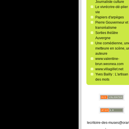
Journaliste culture
Le vivrécrire-dé-plier
vie
Papiers d'arpèges
Pierre Gouverneur et 
transréalisme
Sorties théâtre
Auvergne
Une comédienne, un
metteure en scène, u
auteure
www.valentine-
brun.weonea.com
www.villagillet.net
Yves Bailly : L'artisan
des mots
lecritoire-des-muses@oran