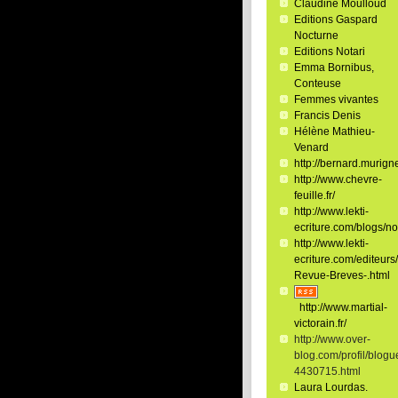
Claudine Moulloud
Editions Gaspard
Nocturne
Editions Notari
Emma Bornibus,
Conteuse
Femmes vivantes
Francis Denis
Hélène Mathieu-
Venard
http://bernard.murigne
http://www.chevre-
feuille.fr/
http://www.lekti-
ecriture.com/blogs/no
http://www.lekti-
ecriture.com/editeurs/
Revue-Breves-.html
http://www.martial-
victorain.fr/
http://www.over-
blog.com/profil/blogu
4430715.html
Laura Lourdas.