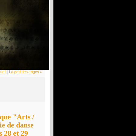
ueil
|
La part des anges »
que "Arts /
ie de danse
 28 et 29