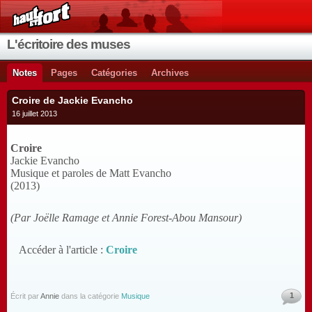
L'écritoire des muses
Notes
Pages
Catégories
Archives
Croire de Jackie Evancho
16 juillet 2013
Croire
Jackie Evancho
Musique et paroles de Matt Evancho
(2013)
(Par Joëlle Ramage et Annie Forest-Abou Mansour)
Accéder à l'article :
Croire
1
Écrit par
Annie
dans la catégorie
Musique